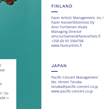
FINLAND
Fazer Artists’ Management. Inc /
Fazer Konserttitoimisto Oy
Aino Turtiainen-Visala
Managing Director
aino.turtiainen@fazerartists.fi
+358 (0) 50 3364768
www.fazerartists.fi
JAPAN
t
 wat
Pacific Concert Management
Ms. Hiromi Tanaka
ek
tanaka@pacific-concert.co.jp
www.pacific-concert.co.jp
en. Op
adat u