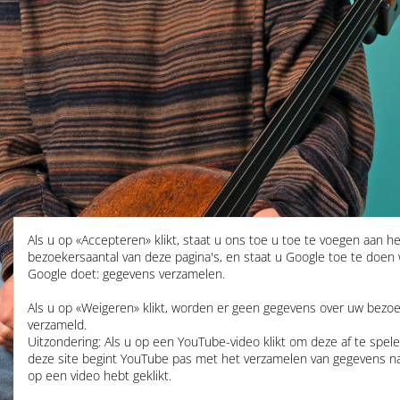
Als u op «Accepteren» klikt, staat u ons toe u toe te voegen aan he
bezoekersaantal van deze pagina's, en staat u Google toe te doen
Google doet: gegevens verzamelen.
Als u op «Weigeren» klikt, worden er geen gegevens over uw bezo
verzameld.
Uitzondering: Als u op een YouTube-video klikt om deze af te spel
deze site begint YouTube pas met het verzamelen van gegevens n
op een video hebt geklikt.