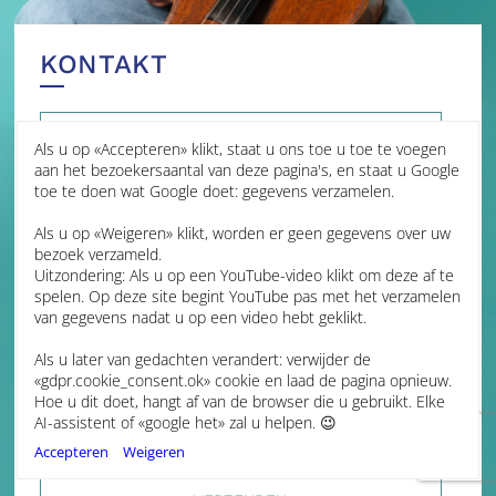
KONTAKT
E-MAILBERICHT VERZENDEN
Als u op «Accepteren» klikt, staat u ons toe u toe te voegen
aan het bezoekersaantal van deze pagina's, en staat u Google
toe te doen wat Google doet: gegevens verzamelen.
Uw naam
Als u op «Weigeren» klikt, worden er geen gegevens over uw
bezoek verzameld.
Uitzondering: Als u op een YouTube-video klikt om deze af te
Uw e-mail
spelen. Op deze site begint YouTube pas met het verzamelen
van gegevens nadat u op een video hebt geklikt.
Als u later van gedachten verandert: verwijder de
Uw bericht
«gdpr.cookie_consent.ok» cookie en laad de pagina opnieuw.
Hoe u dit doet, hangt af van de browser die u gebruikt. Elke
AI-assistent of «google het» zal u helpen. 😉
Accepteren
Weigeren