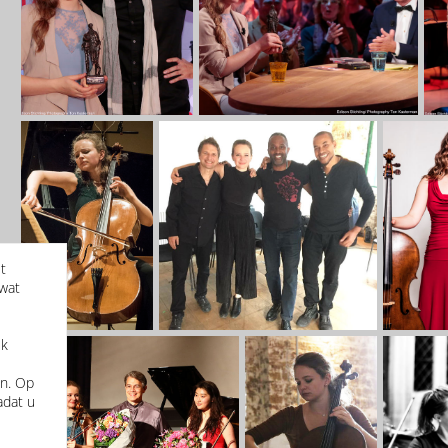
t
 wat
ek
en. Op
adat u